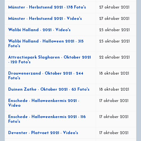
Münster - Herbstsend 2021 - 178 Foto's
27 oktober 2021
Münster - Herbstsend 2021 - Video's
27 oktober 2021
Walibi Holland - 2021 - Video's
25 oktober 2021
Walibi Holland - Halloween 2021 - 315
25 oktober 2021
Foto's
Attractiepark Slagharen - Oktober 2021
22 oktober 2021
- 120 Foto's
Drouwenerzand - Oktober 2021 - 244
18 oktober 2021
Foto's
Duinen Zathe - Oktober 2021 - 63 Foto's
18 oktober 2021
Enschede - Halloweenkermis 2021 -
17 oktober 2021
Video
Enschede - Halloweenkermis 2021 - 116
17 oktober 2021
Foto's
Deventer - Platvoet 2021 - Video's
17 oktober 2021