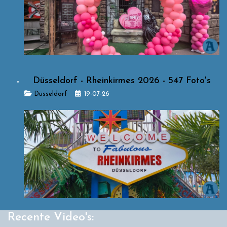
Düsseldorf - Rheinkirmes 2026 - 547 Foto's
Details
Düsseldorf
19-07-26
Recente Video's: