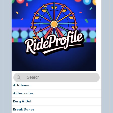
Achtbaan
Autoscooter
Berg & Dal
Break Dance