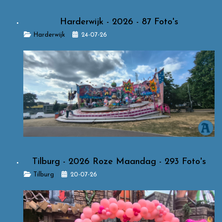
Harderwijk - 2026 - 87 Foto's
Details
Harderwijk
24-07-26
Tilburg - 2026 Roze Maandag - 293 Foto's
Details
Tilburg
20-07-26