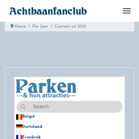
Home
Per Jaar
Content uit 2021
België
50
Duitsland
49
Frankrijk
21