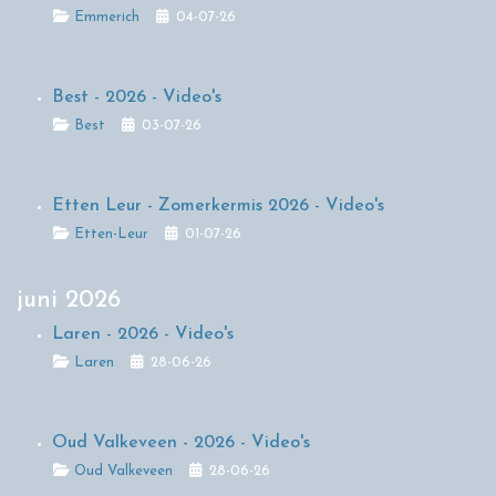
Details
Emmerich
04-07-26
Best - 2026 - Video's
Details
Best
03-07-26
Etten Leur - Zomerkermis 2026 - Video's
Details
Etten-Leur
01-07-26
juni 2026
Laren - 2026 - Video's
Details
Laren
28-06-26
Oud Valkeveen - 2026 - Video's
Details
Oud Valkeveen
28-06-26