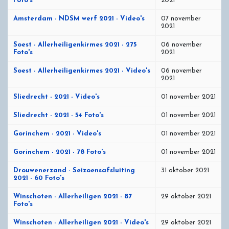
Foto's
2021
Amsterdam - NDSM werf 2021 - Video's
07 november
2021
Soest - Allerheiligenkirmes 2021 - 275
06 november
Foto's
2021
Soest - Allerheiligenkirmes 2021 - Video's
06 november
2021
Sliedrecht - 2021 - Video's
01 november 2021
Sliedrecht - 2021 - 54 Foto's
01 november 2021
Gorinchem - 2021 - Video's
01 november 2021
Gorinchem - 2021 - 78 Foto's
01 november 2021
Drouwenerzand - Seizoensafsluiting
31 oktober 2021
2021 - 60 Foto's
Winschoten - Allerheiligen 2021 - 87
29 oktober 2021
Foto's
Winschoten - Allerheiligen 2021 - Video's
29 oktober 2021