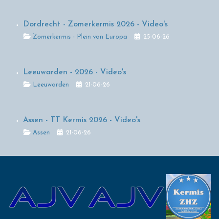
Dordrecht - Zomerkermis 2026 - Video's
Details
Zomerkermis - Plein van Europa
25-06-26
Leeuwarden - 2026 - Video's
Details
Leeuwarden
21-06-26
Assen - TT Kermis 2026 - Video's
Details
Assen
21-06-26