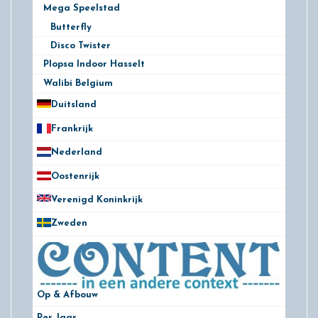
Mega Speelstad
2
Butterfly
Disco Twister
Plopsa Indoor Hasselt
1
Walibi Belgium
13
Duitsland
49
Frankrijk
21
Nederland
172
Oostenrijk
25
Verenigd Koninkrijk
78
Zweden
28
Op & Afbouw
Per Jaar