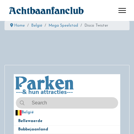
Home
België
Mega Speelstad
Disco Twister
België
50
Bellewaerde
8
Bobbejaanland
21