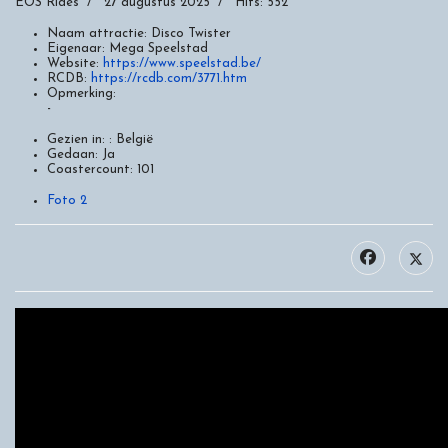
EOS Rides
27 augustus 2025
Hits: 552
Naam attractie:
Disco Twister
Eigenaar:
Mega Speelstad
Website:
https://www.speelstad.be/
RCDB:
https://rcdb.com/3771.htm
Opmerking:
-
Gezien in: :
België
Gedaan:
Ja
Coastercount:
101
Foto 2