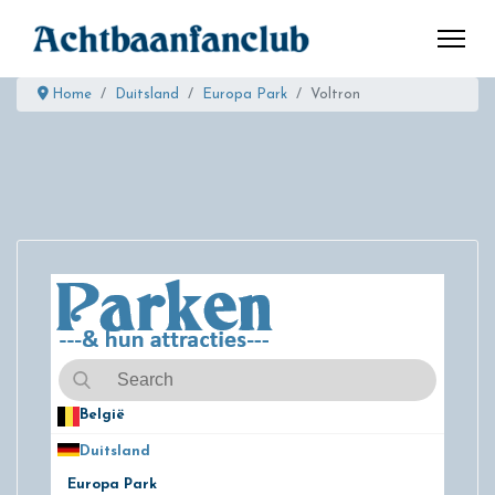
Home
Duitsland
Europa Park
Voltron
België
50
Duitsland
49
Europa Park
24