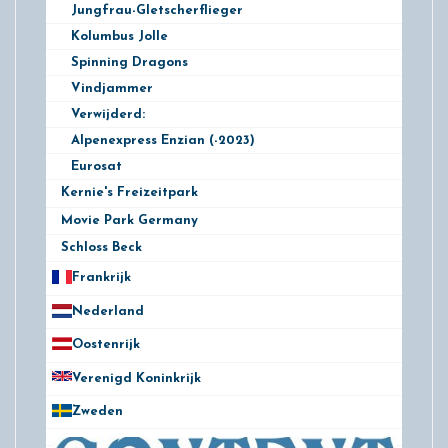
Jungfrau-Gletscherflieger
Kolumbus Jolle
Spinning Dragons
Vindjammer
Verwijderd:
Alpenexpress Enzian (-2023)
Eurosat
Kernie's Freizeitpark
4
Movie Park Germany
16
Schloss Beck
1
Frankrijk
21
Nederland
172
Oostenrijk
25
Verenigd Koninkrijk
78
Zweden
28