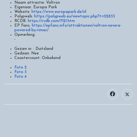
Naam attractie:
Voltron
Eigenaar:
Europa Park
Website:
https://www.europapark.de/nl
Polypweb:
https://polypweb.eu/viewtopic.php?t=22833
RCDB:
https://rcdb.com/7121.htm
EP Fans:
https://epfans.info/attraktionen/voltron-nevera-
powered-by-rimac/
Opmerking:
-
Gezien in: :
Duitsland
Gedaan:
Nee
Coastercount:
Onbekend
Foto 2
Foto 3
Foto 4