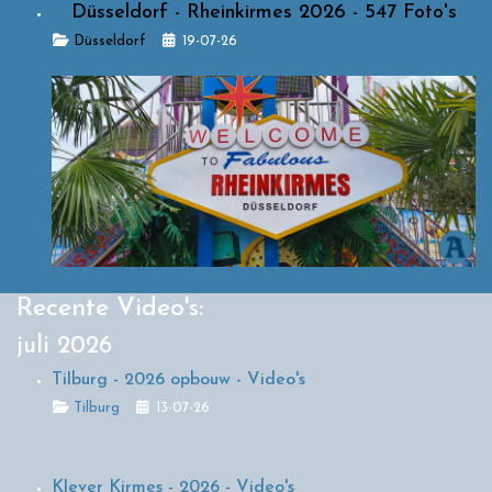
Düsseldorf - Rheinkirmes 2026 - 547 Foto's
Details
Düsseldorf
19-07-26
Recente Video's:
juli 2026
Tilburg - 2026 opbouw - Video's
Details
Tilburg
13-07-26
Klever Kirmes - 2026 - Video's