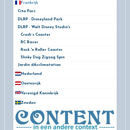
Frankrijk
21
Cita Parc
3
DLRP - Disneyland Park
4
DLRP - Walt Disney Studio's
4
Crush´s Coaster
RC Racer
Rock 'n Roller Coaster
Slinky Dog Zigzag Spin
Jardin dÁcclimatation
6
Nederland
172
Oostenrijk
25
Verenigd Koninkrijk
78
Zweden
28