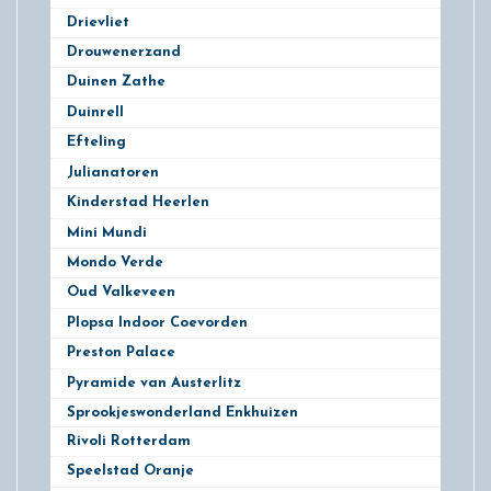
Drievliet
11
Drouwenerzand
9
Duinen Zathe
6
Duinrell
10
Efteling
14
Julianatoren
5
Kinderstad Heerlen
3
Mini Mundi
1
Mondo Verde
3
Oud Valkeveen
8
Plopsa Indoor Coevorden
1
Preston Palace
2
Pyramide van Austerlitz
1
Sprookjeswonderland Enkhuizen
Rivoli Rotterdam
3
Speelstad Oranje
3