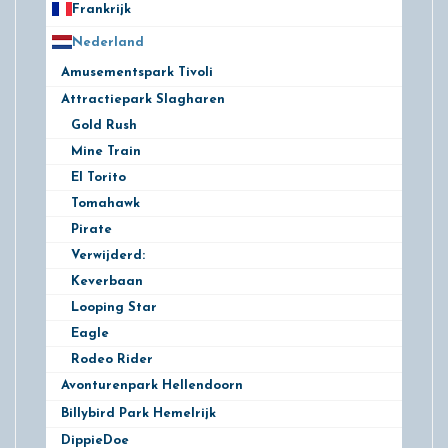
Frankrijk
21
Nederland
172
Amusementspark Tivoli
3
Attractiepark Slagharen
10
Gold Rush
Mine Train
El Torito
Tomahawk
Pirate
Verwijderd:
Keverbaan
Looping Star
Eagle
Rodeo Rider
Avonturenpark Hellendoorn
10
Billybird Park Hemelrijk
1
DippieDoe
2