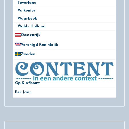
Toverland
8
Valkenier
5
Waarbeek
9
Walibi Holland
19
Oostenrijk
25
Verenigd Koninkrijk
78
Zweden
28
Op & Afbouw
Per Jaar
29