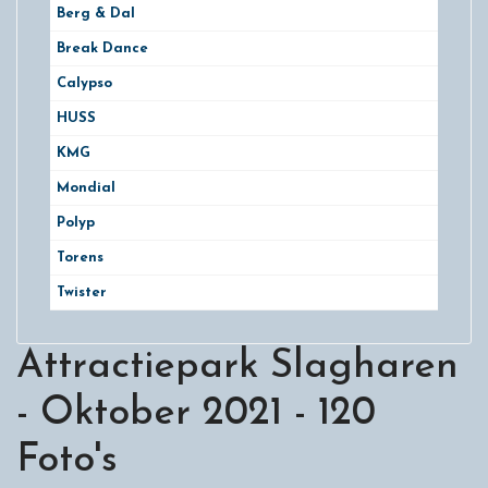
Berg & Dal
Break Dance
Calypso
HUSS
KMG
Mondial
Polyp
Torens
Twister
Attractiepark Slagharen
- Oktober 2021 - 120
Foto's