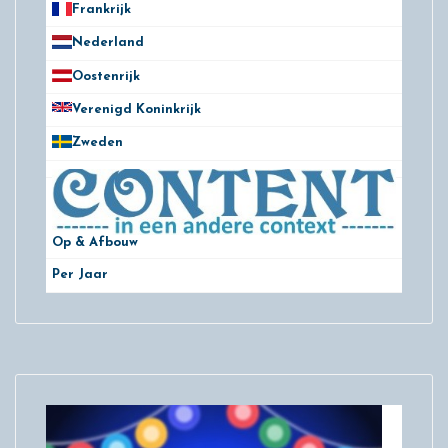
Frankrijk
21
Nederland
172
Oostenrijk
25
Verenigd Koninkrijk
78
Zweden
28
Op & Afbouw
Per Jaar
29