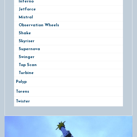
Inferno
Jetforce
Mistral
Observation Wheels
Shake
Skyriser
Supernova
Swinger
Top Scan
Turbine
Polyp
Torens
Twister