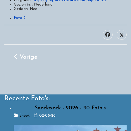
Polypweb:
https://polypweb.eu/viewtopic.php?t=1827
Gezien in: :
Nederland
Gedaan:
Nee
Foto 2
Vorig Artikel: Maximum - Profit
Vorige
Recente Foto's:
Sneekweek - 2026 - 90 Foto's
Details
Sneek
02-08-26