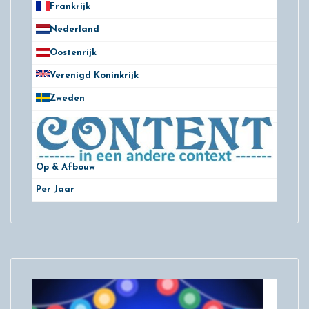
Frankrijk
21
Nederland
172
Oostenrijk
25
Verenigd Koninkrijk
78
Zweden
28
Op & Afbouw
Per Jaar
29