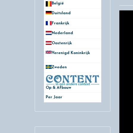
België
50
Duitsland
49
Frankrijk
21
Nederland
172
Oostenrijk
25
Verenigd Koninkrijk
78
Zweden
28
Op & Afbouw
Per Jaar
29