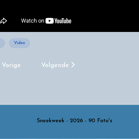
Video
orig Artikel: Deventer - Zomerkermis 2022 - 136 
Volgende Artikel: Deventer - Zome
Vorige
Volgende
Sneekweek - 2026 - 90 Foto's