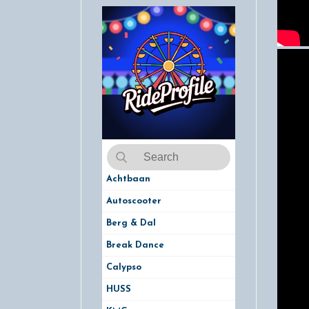
Achtbaan
Autoscooter
Berg & Dal
Break Dance
Calypso
HUSS