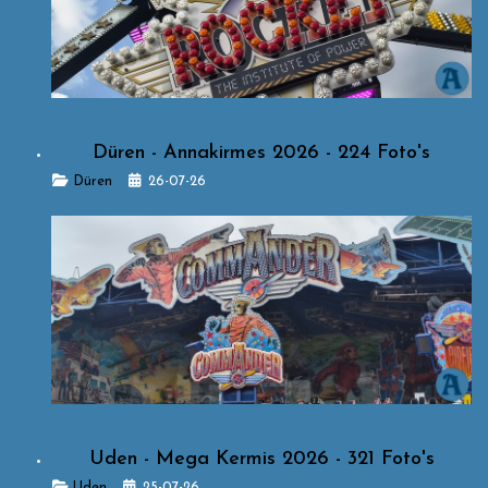
Düren - Annakirmes 2026 - 224 Foto's
Details
Düren
26-07-26
Uden - Mega Kermis 2026 - 321 Foto's
Details
Uden
25-07-26