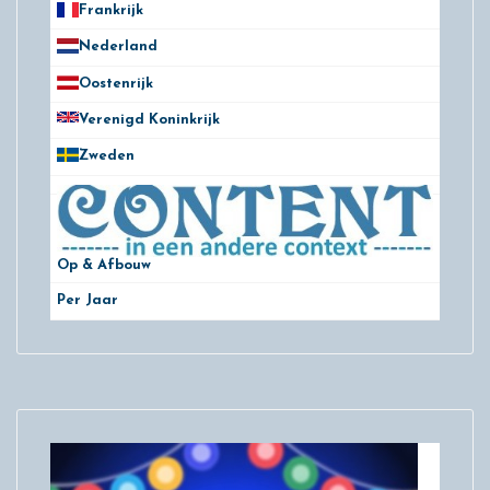
Frankrijk
21
Nederland
172
Oostenrijk
25
Verenigd Koninkrijk
78
Zweden
28
Op & Afbouw
Per Jaar
29