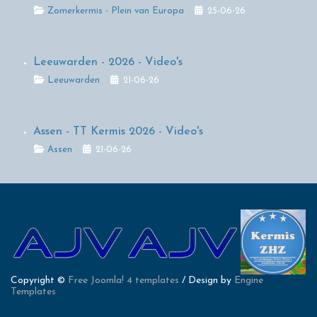
Details
Zomerkermis - Plein van Europa
25-06-26
Leeuwarden - 2026 - Video's
Details
Leeuwarden
21-06-26
Assen - TT Kermis 2026 - Video's
Details
Assen
21-06-26
Copyright ©
Free Joomla! 4 templates
/ Design by
Engine
Templates