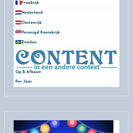
Frankrijk
21
Nederland
172
Oostenrijk
25
Verenigd Koninkrijk
78
Zweden
28
Op & Afbouw
Per Jaar
29