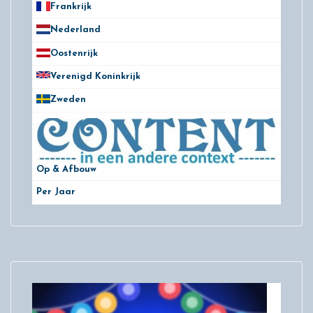
Frankrijk
21
Nederland
172
Oostenrijk
25
Verenigd Koninkrijk
78
Zweden
28
Op & Afbouw
Per Jaar
29